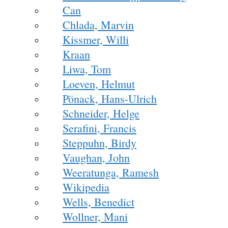
Can
Chlada, Marvin
Kissmer, Willi
Kraan
Liwa, Tom
Loeven, Helmut
Pönack, Hans-Ulrich
Schneider, Helge
Serafini, Francis
Steppuhn, Birdy
Vaughan, John
Weeratunga, Ramesh
Wikipedia
Wells, Benedict
Wollner, Mani