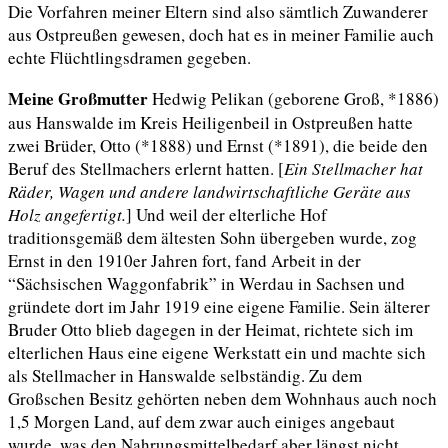
Die Vorfahren meiner Eltern sind also sämtlich Zuwanderer
aus Ostpreußen gewesen, doch hat es in meiner Familie auch
echte Flüchtlingsdramen gegeben.
Meine Großmutter
Hedwig Pelikan (geborene Groß, *1886)
aus Hanswalde im Kreis Heiligenbeil in Ostpreußen hatte
zwei Brüder, Otto (*1888) und Ernst (*1891), die beide den
Beruf des Stellmachers erlernt hatten. [
Ein Stellmacher hat
Räder, Wagen und andere landwirtschaftliche Geräte aus
Holz ange
fertigt
.
] Und weil der elterliche Hof
traditionsgemäß dem ältesten Sohn übergeben wurde, zog
Ernst in den 1910er Jahren fort, fand Arbeit in der
“Sächsischen Waggonfabrik” in Werdau in Sachsen und
gründete dort im Jahr 1919 eine eigene Familie. Sein älterer
Bruder Otto blieb dagegen in der Heimat, richtete sich im
elterlichen Haus eine eigene Werkstatt ein und machte sich
als Stellmacher in Hanswalde selbständig. Zu dem
Großschen Besitz gehörten neben dem Wohnhaus auch noch
1,5 Morgen Land, auf dem zwar auch einiges angebaut
wurde, was den Nahrungsmittelbedarf aber längst nicht