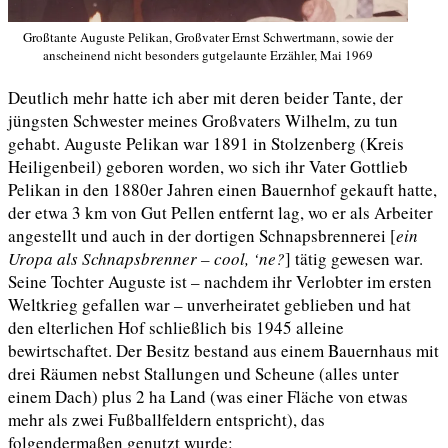
Großtante Auguste Pelikan, Großvater Ernst Schwertmann, sowie der
anscheinend nicht besonders gutgelaunte Erzähler, Mai 1969
Deutlich mehr hatte ich aber mit deren beider Tante, der
jüngsten Schwester meines Großvaters Wilhelm, zu tun
gehabt. Auguste Pelikan war 1891 in Stolzenberg (Kreis
Heiligenbeil) geboren worden, wo sich ihr Vater Gottlieb
Pelikan in den 1880er Jahren einen Bauernhof gekauft hatte,
der etwa 3 km von Gut Pellen entfernt lag, wo er als Arbeiter
angestellt und auch in der dortigen Schnapsbrennerei [
ein
Uropa als Schnapsbrenner – cool, ‘ne?
] tätig gewesen war.
Seine Tochter Auguste ist – nachdem ihr Verlobter im ersten
Weltkrieg gefallen war – unverheiratet geblieben und hat
den elterlichen Hof schließlich bis 1945 alleine
bewirtschaftet. Der Besitz bestand aus einem Bauernhaus mit
drei Räumen nebst Stallungen und Scheune (alles unter
einem Dach) plus 2 ha Land (was einer Fläche von etwas
mehr als zwei Fußballfeldern entspricht), das
folgendermaßen genutzt wurde: