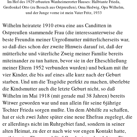
Im Hof des 1929 erbauten Wanheimerorter Hauses: Halbtante Frieda,
Großonkel Otto (zu Besuch aus Ostpreußen), Oma Hedwig, Opa Wilhelm,
und der Junge vorne ist mein Vater Fritz, 1933
Wilhelm heiratete 1910 etwa eine aus Canditten in
Ostpreußen stammende Frau (die interessanterweise die
beste Freundin meiner Urgroßmutter mütterlicherseits war,
so daß dies schon der zweite Hinweis darauf ist, daß der
mütterliche und väterliche Zweig meiner Familie bereits
miteinander zu tun hatten, bevor sie in der Eheschließung
meiner Eltern 1952 verbunden wurden) und bekam mit ihr
vier Kinder, die bis auf eines alle kurz nach der Geburt
starben. Und um die Tragödie perfekt zu machen, überlebte
die Kindsmutter auch die letzte Geburt nicht, so daß
Wilhelm im Mai 1918 (mit gerade mal 38 Jahren) bereits
Witwer geworden war und nun allein für seine 6jährige
Tochter Frieda sorgen mußte. Um dem Abhilfe zu schaffen,
hat er sich zwei Jahre später eine neue Ehefrau zugelegt, die
er allerdings nicht im Ruhrgebiet fand, sondern in seiner
alten Heimat, zu der er nach wie vor engen Kontakt hatte,