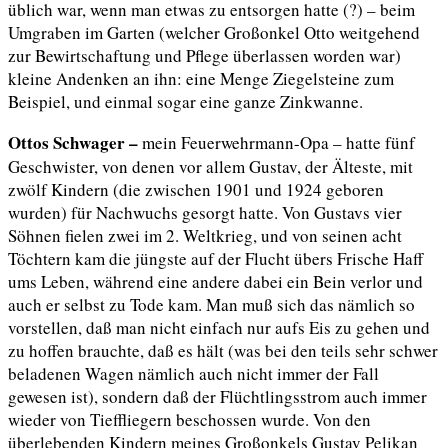
üblich war, wenn man etwas zu entsorgen hatte (?) – beim
Umgraben im Garten (welcher Großonkel Otto weitgehend
zur Bewirtschaftung und Pflege überlassen worden war)
kleine Andenken an ihn: eine Menge Ziegelsteine zum
Beispiel, und einmal sogar eine ganze Zinkwanne.
Ottos Schwager –
mein Feuerwehrmann-Opa – hatte fünf
Geschwister, von denen vor allem Gustav, der Älteste, mit
zwölf Kindern (die zwischen 1901 und 1924 geboren
wurden) für Nachwuchs gesorgt hatte. Von Gustavs vier
Söhnen fielen zwei im 2. Weltkrieg, und von seinen acht
Töchtern kam die jüngste auf der Flucht übers Frische Haff
ums Leben, während eine andere dabei ein Bein verlor und
auch er selbst zu Tode kam. Man muß sich das nämlich so
vorstellen, daß man nicht einfach nur aufs Eis zu gehen und
zu hoffen brauchte, daß es hält (was bei den teils sehr schwer
beladenen Wagen nämlich auch nicht immer der Fall
gewesen ist), sondern daß der Flüchtlingsstrom auch immer
wieder von Tieffliegern beschossen wurde. Von den
überlebenden Kindern meines Großonkels Gustav Pelikan