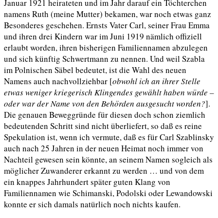
Januar 1921 heirateten und im Jahr darauf ein Töchterchen
namens Ruth (meine Mutter) bekamen, war noch etwas ganz
Besonderes geschehen. Ernsts Vater Carl, seiner Frau Emma
und ihren drei Kindern war im Juni 1919 nämlich offiziell
erlaubt worden, ihren bisherigen Familiennamen abzulegen
und sich künftig Schwertmann zu nennen. Und weil Szabla
im Polnischen Säbel bedeutet, ist die Wahl des neuen
Namens auch nachvollziehbar [
obwohl ich an ihrer Stelle
etwas weniger kriegerisch Klingendes gewählt haben würde –
oder war der Name von den Behörden ausgesucht worden?
].
Die genauen Beweggründe für diesen doch schon ziemlich
bedeutenden Schritt sind nicht überliefert, so daß es reine
Spekulation ist, wenn ich vermute, daß es für Carl Szablinsky
auch nach 25 Jahren in der neuen Heimat noch immer von
Nachteil gewesen sein könnte, an seinem Namen sogleich als
möglicher Zuwanderer erkannt zu werden … und von dem
ein knappes Jahrhundert später guten Klang von
Familiennamen wie Schimanski, Podolski oder Lewandowski
konnte er sich damals natürlich noch nichts kaufen.