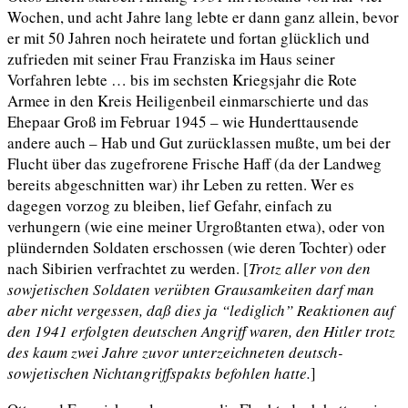
Wochen, und acht Jahre lang lebte er dann ganz allein, bevor
er mit 50 Jahren noch heiratete und fortan glücklich und
zufrieden mit seiner Frau Franziska im Haus seiner
Vorfahren lebte … bis im sechsten Kriegsjahr die Rote
Armee in den Kreis Heiligenbeil einmarschierte und das
Ehepaar Groß im Februar 1945 – wie Hunderttausende
andere auch – Hab und Gut zurücklassen mußte, um bei der
Flucht über das zugefrorene Frische Haff (da der Landweg
bereits abgeschnitten war) ihr Leben zu retten. Wer es
dagegen vorzog zu bleiben, lief Gefahr, einfach zu
verhungern (wie eine meiner Urgroßtanten etwa), oder von
plündernden Soldaten erschossen (wie deren Tochter) oder
nach Sibirien verfrachtet zu werden. [
Trotz aller von den
sowjetischen Soldaten verübten Grausamkeiten darf man
aber nicht vergessen, daß dies ja “lediglich” Reaktionen
auf
den 1941 erfolgten deutschen Angriff waren, den Hitler trotz
des kaum zwei Jahre zuvor unterzeichneten deutsch-
sowjetischen Nichtangriffspakts befohlen hatte
.
]