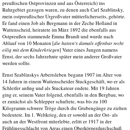
preußischen Ostprovinzen und aus Österreich) ins
Ruhrgebiet gezogen waren, zu denen auch Carl Szablinsky,
mein ostpreußischer Urgroßvater mütterlicherseits, gehörte.
Er fand einen Job als Bergmann in der Zeche Holland in
Wattenscheid, heiratete im März 1892 die ebenfalls aus
Ostpreußen stammende Emma Brandt und wurde nach
Ablauf von 10 Monaten [
die hatten’s damals offenbar recht
eilig mit dem Kinderkriegen
] Vater eines Jungen namens
Ernst, der sechs Jahrzehnte später mein anderer Großvater
werden sollte.
Ernst Szablinskys Arbeitsleben
begann
1907 im Alter von
14 Jahren in einem Wattenscheider Stuckgeschäft, wo er als
Schleifer
anfing
und als Stuckateur endete. Mit 19 Jahren
ging er, seinem Vater folgend, ebenfalls in den Bergbau, wo
er zunächst als Schlepper schuftete, was bis zu 100
Kilogramm schwere Tröge durch die Grubengänge zu ziehen
bedeutete. Im 1. Weltkrieg, den er sowohl an der Ost- als
auch an der Westfront miterlebte, erlitt er 1917 in der
Frühlingsschlacht von Arras einen Oberkörperdurchschuß