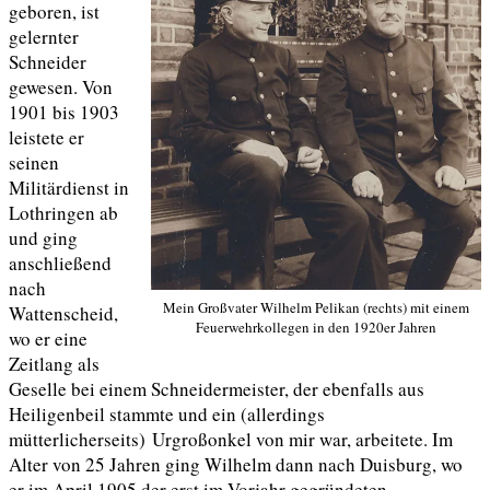
geboren, ist
gelernter
Schneider
gewesen. Von
1901 bis 1903
leistete er
seinen
Militärdienst in
Lothringen ab
und ging
anschließend
nach
Mein Großvater Wilhelm Pelikan (rechts) mit einem
Wattenscheid,
Feuerwehrkollegen in den 1920er Jahren
wo er eine
Zeitlang als
Geselle bei einem Schneidermeister, der ebenfalls aus
Heiligenbeil stammte und ein (allerdings
mütterlicherseits)
Urgroßonkel
von mir war, arbeitete. Im
Alter von 25 Jahren ging Wilhelm dann nach Duisburg, wo
er im April 1905 der erst im Vorjahr gegründeten