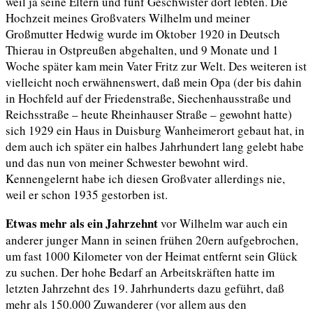
weil ja seine Eltern und fünf Geschwister
dort
lebten. Die
Hochzeit meines Großvaters Wilhelm und meiner
Großmutter Hedwig wurde im Oktober 1920 in Deutsch
Thierau in Ostpreußen abgehalten, und 9 Monate und 1
Woche später kam mein Vater Fritz zur Welt. Des weiteren ist
vielleicht noch erwähnenswert, daß mein Opa (der bis dahin
in Hochfeld auf der Friedenstraße, Siechenhausstraße und
Reichsstraße – heute Rheinhauser Straße – gewohnt hatte)
sich 1929 ein Haus in Duisburg Wanheimerort gebaut hat, in
dem auch ich später ein halbes Jahrhundert lang gelebt habe
und das nun von meiner Schwester bewohnt wird.
Kennengelernt habe ich diesen Großvater allerdings nie,
weil er
schon
1935 gestorben ist.
Etwas mehr als ein Jahrzehnt
vor Wilhelm war auch ein
anderer junger Mann in seinen frühen 20ern aufgebrochen,
um fast 1000 Kilometer von der Heimat entfernt sein Glück
zu suchen. Der hohe Bedarf an Arbeitskräften hatte im
letzten Jahrzehnt des 19. Jahrhunderts dazu geführt, daß
mehr als 150.000 Zuwanderer (vor allem aus den