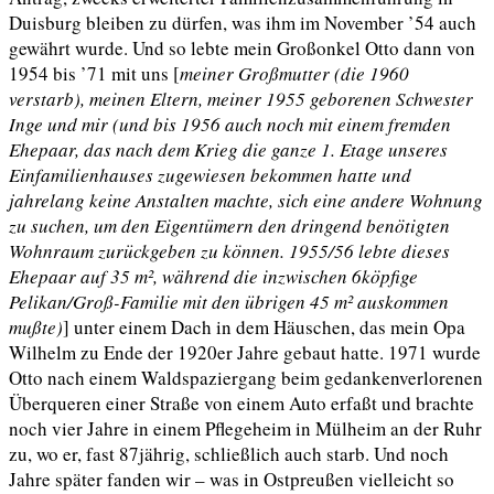
Duisburg bleiben zu dürfen, was ihm im November ’54 auch
gewährt wurde. Und so lebte mein Großonkel Otto dann von
1954 bis ’71 mit uns [
meiner Großmutter (die 1960
verstarb), meinen Eltern, meiner 1955 geborenen Schwester
Inge und mir (und bis 1956 auch noch mit einem fremden
Ehepaar, das nach dem Krieg die ganze 1. Etage unseres
Einfamilienhauses zugewiesen bekommen hatte und
jahrelang keine Anstalten machte, sich eine andere Wohnung
zu suchen, um den Eigentümern den dringend benötigten
Wohnraum zurückgeben zu können. 1955/56 lebte dieses
Ehepaar
auf 35 m², während die inzwischen 6köpfige
Pelikan/Groß-
Familie
mit den übrigen 45 m² auskommen
mußte)
] unter einem Dach in dem Häuschen, das mein Opa
Wilhelm zu Ende der 1920er Jahre gebaut hatte. 1971 wurde
Otto nach einem Waldspaziergang beim gedankenverlorenen
Überqueren einer Straße von einem Auto erfaßt und brachte
noch vier Jahre in einem Pflegeheim in Mülheim an der Ruhr
zu, wo er, fast 87jährig,
schließlich auch
starb. Und noch
Jahre später fanden wir – was in Ostpreußen vielleicht so