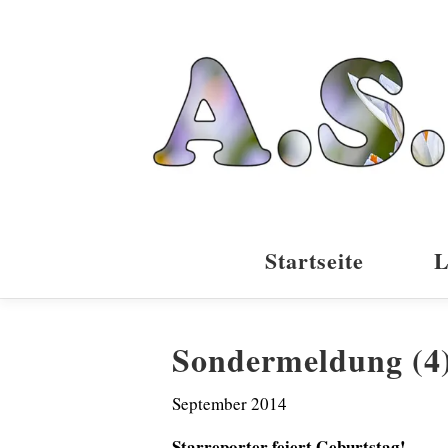
Zum
Inhalt
springen
Startseite
L
Sondermeldung (4
September 2014
Starreporter feiert Geburtstag!