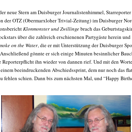
 neue Stern am Duisburger Journalistenhimmel, Starreporter N
on der OTZ (Obermarxloher Trivial-Zeitung) im Duisburger Nor
onsbericht
Klonmonster und Zwillinge
brach das Geburtstagskin
ockstars über die zahlreich erschienenen Partygäste herein und 
moke on the Water
, die er mit Unterstützung der Duisburger S
Anschließend gönnte er sich einige Minuten besinnlicher Bauc
e Reporterpflicht ihn wieder von dannen rief. Und mit den Worten
it einem beeindruckenden Abschiedssprint, dem nur noch das fl
 fehlen schien. Dann bis zum nächsten Mal, und “Happy Birthda