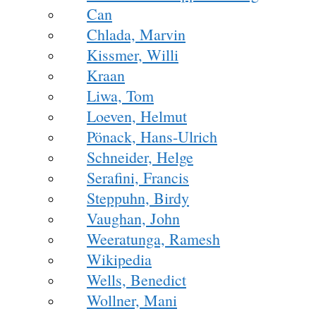
Can
Chlada, Marvin
Kissmer, Willi
Kraan
Liwa, Tom
Loeven, Helmut
Pönack, Hans-Ulrich
Schneider, Helge
Serafini, Francis
Steppuhn, Birdy
Vaughan, John
Weeratunga, Ramesh
Wikipedia
Wells, Benedict
Wollner, Mani