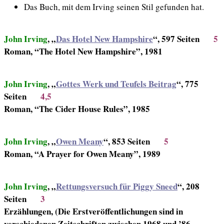
Das Buch, mit dem Irving seinen Stil gefunden hat.
John Irving
, „
Das Hotel New Hampshire
“, 597 Seiten
5
Roman, “The Hotel New Hampshire”, 1981
John Irving
, „
Gottes Werk und Teufels Beitrag
“, 775
Seiten
4,5
Roman, “The Cider House Rules”, 1985
John Irving
, „
Owen Meany
“, 853 Seiten
5
Roman, “A Prayer for Owen Meany”, 1989
John Irving
, „
Rettungsversuch für Piggy Sneed
“, 208
Seiten
3
Erzählungen, (Die Erstveröffentlichungen sind in
verschiedenen Zeitschriften zwischen 1968 und ’86