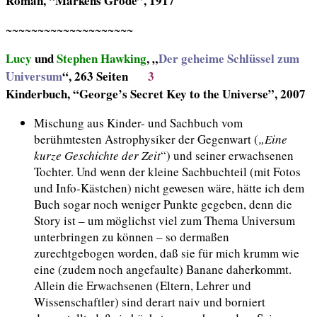
Roman, “Markens Grode”, 1917
~~~~~~~~~~~~~~~~~~~~
Lucy
und
Stephen Hawking
, „
Der geheime Schlüssel zum
Universum
“, 263 Seiten
3
Kinderbuch, “George’s Secret Key to the Universe”, 2007
Mischung aus Kinder- und Sachbuch vom
berühmtesten Astrophysiker der Gegenwart (
„Eine
kurze Geschichte der Zeit
“) und seiner erwachsenen
Tochter. Und wenn der kleine Sachbuchteil (mit Fotos
und Info-Kästchen) nicht gewesen wäre, hätte ich dem
Buch sogar noch weniger Punkte gegeben, denn die
Story ist – um möglichst viel zum Thema Universum
unterbringen zu können – so dermaßen
zurechtgebogen worden, daß sie für mich krumm wie
eine (zudem noch angefaulte) Banane daherkommt.
Allein die Erwachsenen (Eltern, Lehrer und
Wissenschaftler) sind derart naiv und borniert