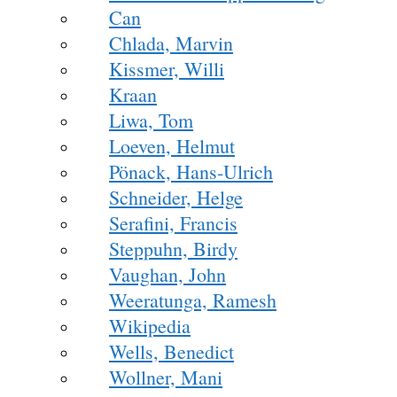
Can
Chlada, Marvin
Kissmer, Willi
Kraan
Liwa, Tom
Loeven, Helmut
Pönack, Hans-Ulrich
Schneider, Helge
Serafini, Francis
Steppuhn, Birdy
Vaughan, John
Weeratunga, Ramesh
Wikipedia
Wells, Benedict
Wollner, Mani