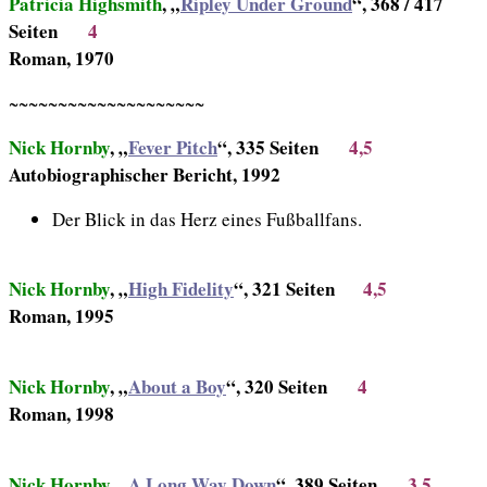
Patricia Highsmith
, „
Ripley Under Ground
“, 368 / 417
Seiten
4
Roman, 1970
~~~~~~~~~~~~~~~~~~~~
Nick Hornby
, „
Fever Pitch
“, 335 Seiten
4,5
Autobiographischer Bericht, 1992
Der Blick in das Herz eines Fußballfans.
Nick Hornby
, „
High Fidelity
“, 321 Seiten
4,5
Roman, 1995
Nick Hornby
, „
About a Boy
“, 320 Seiten
4
Roman, 1998
Nick Hornby
, „
A Long Way Down
“, 389 Seiten
3,5