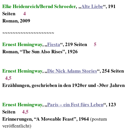
Elke Heidenreich/Bernd Schroeder
, „
Alte Liebe
“, 191
Seiten
4
Roman, 2009
~~~~~~~~~~~~~~~~~~~~
Ernest Hemingway
, „
Fiesta
“, 219 Seiten
5
Roman, “The Sun Also Rises”, 1926
Ernest Hemingway
, „
Die Nick Adams Stories
“, 254 Seiten
4,5
Erzählungen, geschrieben in den 1920er und -30er Jahren
Ernest Hemingway
, „
Paris – ein Fest fürs Leben
“, 123
Seiten
4,5
Erinnerungen, “A Moveable Feast”, 1964
(postum
veröffentlicht)