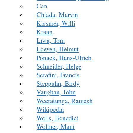
Can
Chlada, Marvin
Kissmer, Willi
Kraan
Liwa, Tom
Loeven, Helmut
Pönack, Hans-Ulrich
Schneider, Helge
Serafini, Francis
Steppuhn, Birdy
Vaughan, John
Weeratunga, Ramesh
Wikipedia
Wells, Benedict
Wollner, Mani