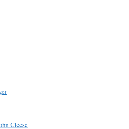
ger
e
John Cleese