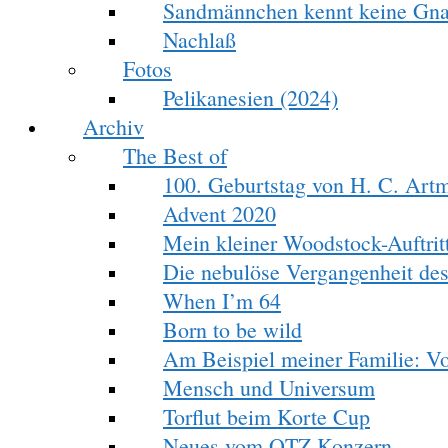
Sandmännchen kennt keine Gn
Nachlaß
Fotos
Pelikanesien (2024)
Archiv
The Best of
100. Geburtstag von H. C. Art
Advent 2020
Mein kleiner Woodstock-Auftrit
Die nebulöse Vergangenheit des
When I’m 64
Born to be wild
Am Beispiel meiner Familie: V
Mensch und Universum
Torflut beim Korte Cup
Neues vom OTZ Konzern