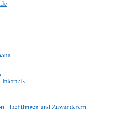
ade
mann
t
 Internets
on Flüchtlingen und Zuwanderern