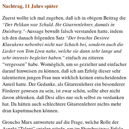
Nachtrag, 11 Jahre später
Zuerst wollte ich mal zugeben, daß ich in obigem Beitrag die
“Der Pelikan war Schuld. Ihr Gitarrenlehrer, damals in
Duisburg.”
-Aussage bewußt falsch verstanden hatte, indem
ich den danach folgenden Satz
“Der brachte Desiree
Klaeukens nebenbei nicht nur Schach bei, sondern auch die
Lieder von Tom Liwa nahe, welche sie dann sehr lange und
sehr intensiv begleitet haben.”
einfach zu zitieren
“vergessen” habe. Womöglich, um so gezielter und einfacher
darauf hinweisen zu können, daß ich am Erfolg dieser sehr
talentierten jungen Frau nun wirklich keinen entscheidenden
Anteil hatte. Der Gedanke, als Gitarrenlehrer ein besonderer
Förderer gewesen zu sein, ist zwar schön, sollte aber nicht
davon ablenken, daß Desi alles nur sich selbst zu verdanken
hat. Da hätten auch schlechtere Gitarrenlehrer nichts mehr
dran kaputtmachen können.
Groucho Marx antwortete auf die Frage, welche Rolle der
Aspekt “Talent” spielen würde, um im Showbusiness Erfolg