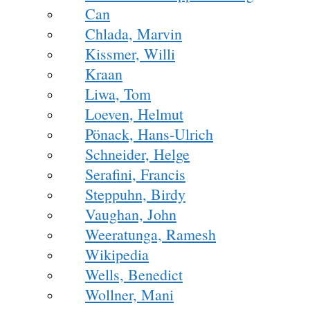
Can
Chlada, Marvin
Kissmer, Willi
Kraan
Liwa, Tom
Loeven, Helmut
Pönack, Hans-Ulrich
Schneider, Helge
Serafini, Francis
Steppuhn, Birdy
Vaughan, John
Weeratunga, Ramesh
Wikipedia
Wells, Benedict
Wollner, Mani