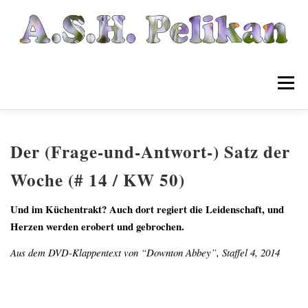
Zum
Inhalt
springen
Menü
Startseite
Listen
Der (Frage-und-Antwort-) Satz der
Woche (# 14 / KW 50)
Wikipelia
Archiv
Und im Küchentrakt? Auch dort regiert die Leidenschaft, und
Herzen werden erobert und gebrochen.
Musik
Links
Kontakt
Aus dem DVD-Klappentext von “Downton Abbey”, Staffel 4, 2014