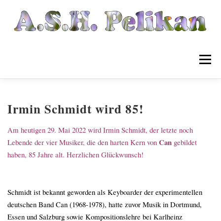
Zum
Inhalt
springen
Menü
Startseite
Listen
Irmin Schmidt wird 85!
Am heutigen 29. Mai 2022 wird Irmin Schmidt, der letzte noch
Wikipelia
Archiv
Can
Lebende der vier Musiker, die den harten Kern von
gebildet
haben, 85 Jahre alt. Herzlichen Glückwunsch!
Musik
Links
Kontakt
Schmidt ist bekannt geworden als Keyboarder der experimentellen
deutschen Band Can (1968-1978), hatte zuvor Musik in Dortmund,
Essen und Salzburg sowie Kompositionslehre bei Karlheinz