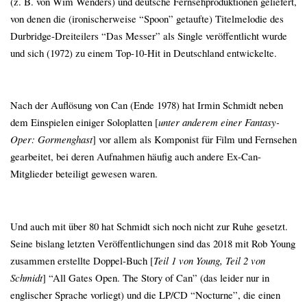
(z. B. von Wim Wenders) und deutsche Fernsehproduktionen geliefert,
von denen die (ironischerweise “Spoon” getaufte) Titelmelodie des
Durbridge-Dreiteilers “Das Messer” als Single veröffentlicht wurde
und sich (1972) zu einem Top-10-Hit in Deutschland entwickelte.
Nach der Auflösung von Can (Ende 1978) hat Irmin Schmidt neben
dem Einspielen einiger Soloplatten [
unter anderem einer Fantasy-
Oper: Gormenghast
] vor allem als Komponist für Film und Fernsehen
gearbeitet, bei deren Aufnahmen häufig auch andere Ex-Can-
Mitglieder beteiligt gewesen waren.
Und auch mit über 80 hat Schmidt sich noch nicht zur Ruhe gesetzt.
Seine bislang letzten Veröffentlichungen sind das 2018 mit Rob Young
zusammen erstellte Doppel-Buch [
Teil 1 von Young, Teil 2 von
Schmidt
] “All Gates Open. The Story of Can” (das leider nur in
englischer Sprache vorliegt) und die LP/CD “Nocturne”, die einen