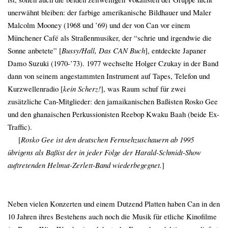
unerwähnt bleiben: der farbige amerikanische Bildhauer und Maler
Malcolm Mooney (1968 und ’69) und der von Can vor einem
Münchener Café als Straßenmusiker, der “schrie und irgendwie die
Sonne anbetete” [
Bussy/Hall, Das CAN Buch
], entdeckte Japaner
Damo Suzuki (1970-’73). 1977 wechselte Holger Czukay in der Band
dann von seinem angestammten Instrument auf Tapes, Telefon und
Kurzwellenradio [
kein Scherz!
], was Raum schuf für zwei
zusätzliche Can-Mitglieder: den jamaikanischen Baßisten Rosko Gee
und den ghanaischen Perkussionisten Reebop Kwaku Baah (beide Ex-
Traffic).
xxx
[
Rosko Gee ist den deutschen Fernsehzuschauern ab 1995
übrigens als Baßist der in jeder Folge der Harald-Schmidt-Show
auftretenden
Helmut-Zerlett-Band
wiederbegegnet.
]
Neben vielen Konzerten und einem Dutzend Platten haben Can in den
10 Jahren ihres Bestehens auch noch die Musik für etliche Kinofilme