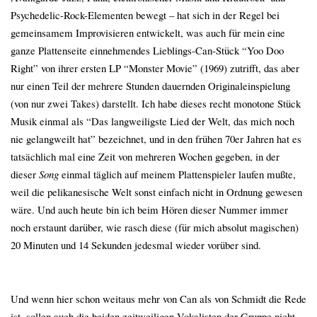
Psychedelic-Rock-Elementen bewegt – hat sich in der Regel bei
gemeinsamem Improvisieren entwickelt, was auch für mein eine
ganze Plattenseite einnehmendes Lieblings-Can-Stück “Yoo Doo
Right” von ihrer ersten LP “Monster Movie” (1969) zutrifft, das aber
nur einen Teil der mehrere Stunden dauernden Originaleinspielung
(von nur zwei Takes) darstellt. Ich habe dieses recht monotone Stück
Musik einmal als “Das langweiligste Lied der Welt, das mich noch
nie gelangweilt hat” bezeichnet, und in den frühen 70er Jahren hat es
tatsächlich mal eine Zeit von mehreren Wochen gegeben, in der
dieser
Song
einmal täglich auf meinem Plattenspieler laufen mußte,
weil die pelikanesische Welt sonst einfach nicht in Ordnung gewesen
wäre. Und auch heute bin ich beim Hören dieser Nummer immer
noch erstaunt darüber, wie rasch diese (für mich absolut magischen)
20 Minuten und 14 Sekunden jedesmal wieder vorüber sind.
Und wenn hier schon weitaus mehr von Can als von Schmidt die Rede
ist, sollen auch die beiden zeitweiligen Vokalisten der Gruppe nicht