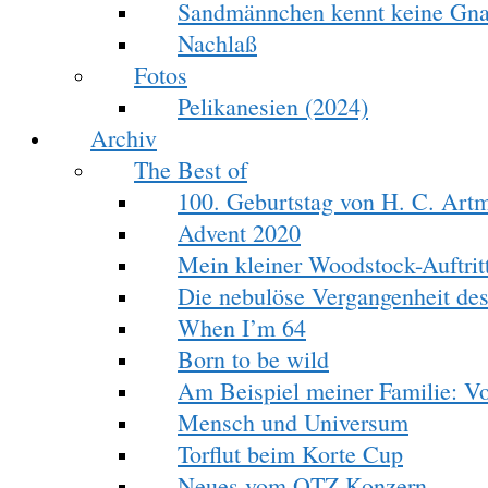
Sandmännchen kennt keine Gn
Nachlaß
Fotos
Pelikanesien (2024)
Archiv
The Best of
100. Geburtstag von H. C. Art
Advent 2020
Mein kleiner Woodstock-Auftrit
Die nebulöse Vergangenheit des
When I’m 64
Born to be wild
Am Beispiel meiner Familie: V
Mensch und Universum
Torflut beim Korte Cup
Neues vom OTZ Konzern