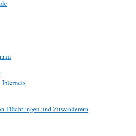
ade
mann
t
 Internets
on Flüchtlingen und Zuwanderern