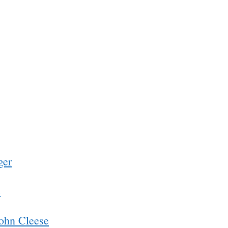
ger
e
John Cleese