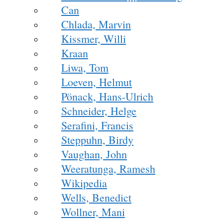
Can
Chlada, Marvin
Kissmer, Willi
Kraan
Liwa, Tom
Loeven, Helmut
Pönack, Hans-Ulrich
Schneider, Helge
Serafini, Francis
Steppuhn, Birdy
Vaughan, John
Weeratunga, Ramesh
Wikipedia
Wells, Benedict
Wollner, Mani