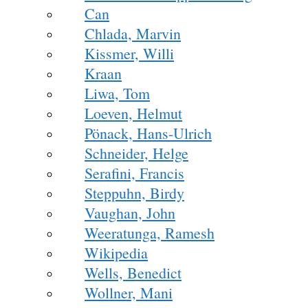
Can
Chlada, Marvin
Kissmer, Willi
Kraan
Liwa, Tom
Loeven, Helmut
Pönack, Hans-Ulrich
Schneider, Helge
Serafini, Francis
Steppuhn, Birdy
Vaughan, John
Weeratunga, Ramesh
Wikipedia
Wells, Benedict
Wollner, Mani