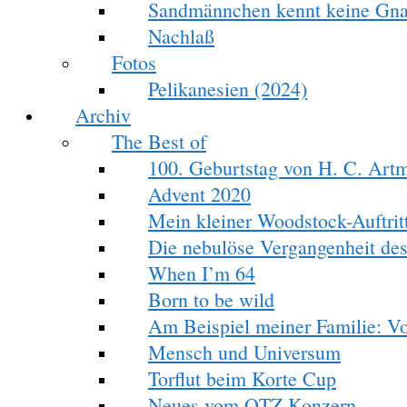
Sandmännchen kennt keine Gn
Nachlaß
Fotos
Pelikanesien (2024)
Archiv
The Best of
100. Geburtstag von H. C. Art
Advent 2020
Mein kleiner Woodstock-Auftrit
Die nebulöse Vergangenheit des
When I’m 64
Born to be wild
Am Beispiel meiner Familie: V
Mensch und Universum
Torflut beim Korte Cup
Neues vom OTZ Konzern