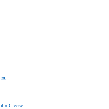
ger
e
John Cleese