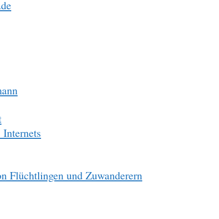
ade
mann
t
 Internets
on Flüchtlingen und Zuwanderern