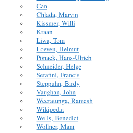
Can
Chlada, Marvin
Kissmer, Willi
Kraan
Liwa, Tom
Loeven, Helmut
Pönack, Hans-Ulrich
Schneider, Helge
Serafini, Francis
Steppuhn, Birdy
Vaughan, John
Weeratunga, Ramesh
Wikipedia
Wells, Benedict
Wollner, Mani