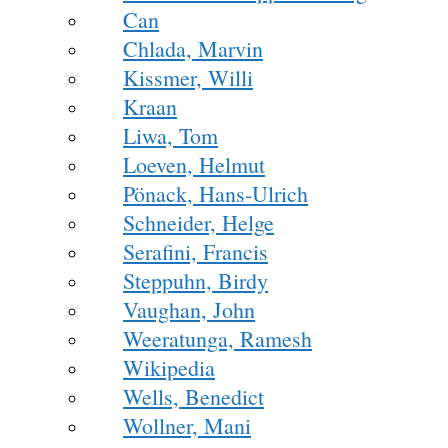
Can
Chlada, Marvin
Kissmer, Willi
Kraan
Liwa, Tom
Loeven, Helmut
Pönack, Hans-Ulrich
Schneider, Helge
Serafini, Francis
Steppuhn, Birdy
Vaughan, John
Weeratunga, Ramesh
Wikipedia
Wells, Benedict
Wollner, Mani