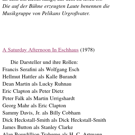
Die auf der Bühne erzeugten Laute benennen die
Musikgruppe von Pelikans Urgroßvater.
A Saturday Afternoon In Eschhaus
(1978)
..
Die Darsteller und ihre Rollen:
…
Francis Serafini als Wolfgang Esch
Hellmut Hattler als Kalle Burandt
Dean Martin als Lucky Ruhnau
Eric Clapton als Peter Dietz
Peter Falk als Martin Urrigshardt
Georg Mahr als Eric Clapton
Sammy Davis, Jr. als Billy Cobham
Dick Heckstall-Smith als Dick Heckstall-Smith
James Button als Stanley Clarke
Alan Bourd
illion Traherne als H. C. Artmann