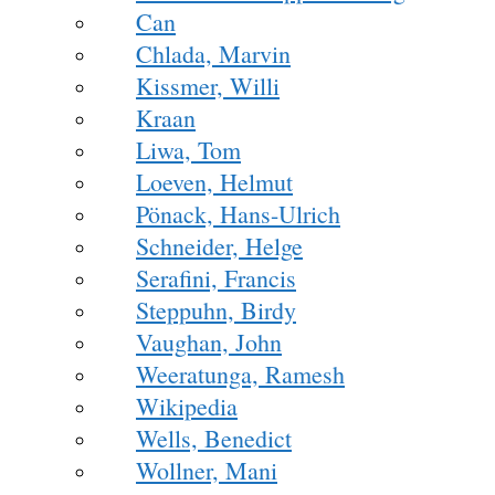
Can
Chlada, Marvin
Kissmer, Willi
Kraan
Liwa, Tom
Loeven, Helmut
Pönack, Hans-Ulrich
Schneider, Helge
Serafini, Francis
Steppuhn, Birdy
Vaughan, John
Weeratunga, Ramesh
Wikipedia
Wells, Benedict
Wollner, Mani